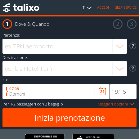
IT
ACCEDI
SELF SERVICE
Dove & Quando
Partenza:
Destinazione:
su:
07.08
Domani
Per
1-2 passeggeri
con
2 bagaglio
Maggiori opzioni