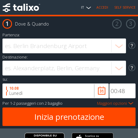
IT
ACCEDI
SELF SERVICE
Dove & Quando
Partenza:
Destinazione:
su:
10.08
Lunedì
Per
1-2 passeggeri
con
2 bagaglio
Maggiori opzioni