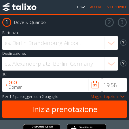
IT
ACCEDI
SELF SERVICE
Dove & Quando
Partenza:
Destinazione:
su:
08.08
Domani
Per
1-2 passeggeri
con
2 bagaglio
Maggiori opzioni