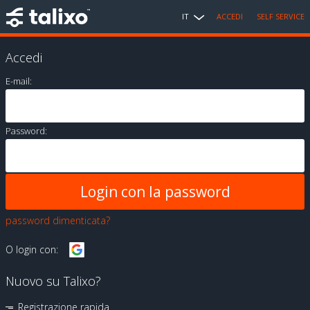
IT
ACCEDI
SELF SERVICE
Accedi
E-mail:
Password:
password dimenticata?
O login con:
Nuovo su Talixo?
Registrazione rapida