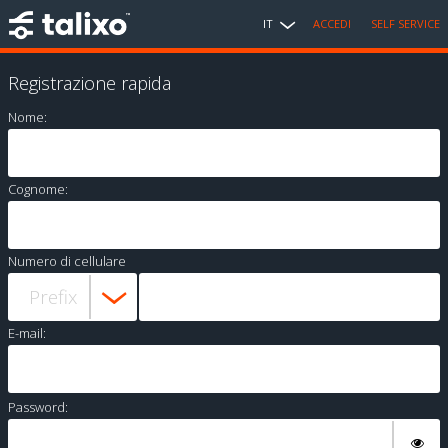
IT
ACCEDI
SELF SERVICE
Registrazione rapida
Nome:
Cognome:
Numero di cellulare
E-mail:
Password: