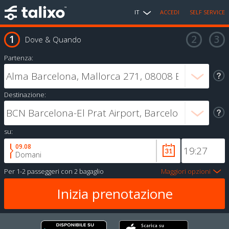
IT
ACCEDI
SELF SERVICE
Dove & Quando
Partenza:
Destinazione:
su:
09.08
Domani
Per
1-2 passeggeri
con
2 bagaglio
Maggiori opzioni