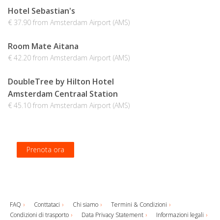
Hotel Sebastian's
€ 37.90 from Amsterdam Airport (AMS)
Room Mate Aitana
€ 42.20 from Amsterdam Airport (AMS)
DoubleTree by Hilton Hotel
Amsterdam Centraal Station
€ 45.10 from Amsterdam Airport (AMS)
Prenota ora
Prenota ora
Prenota ora
Prenota ora
FAQ
Conttataci
Chi siamo
Termini & Condizioni
Condizioni di trasporto
Data Privacy Statement
Informazioni legali