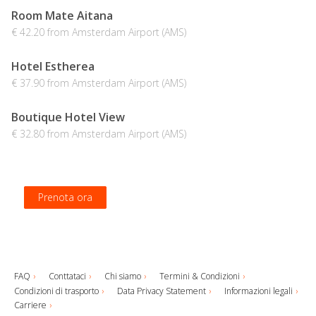
Room Mate Aitana
€ 42.20 from Amsterdam Airport (AMS)
Hotel Estherea
€ 37.90 from Amsterdam Airport (AMS)
Boutique Hotel View
€ 32.80 from Amsterdam Airport (AMS)
Prenota ora
Prenota ora
Prenota ora
Prenota ora
FAQ
Conttataci
Chi siamo
Termini & Condizioni
Condizioni di trasporto
Data Privacy Statement
Informazioni legali
Carriere