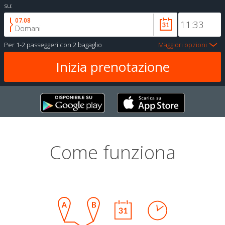
su:
07.08
Domani
Per
1-2 passeggeri
con
2 bagaglio
Maggiori opzioni
Come funziona