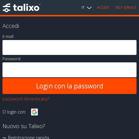
IT
ACCEDI
SELF SERVICE
Accedi
E-mail:
Password:
password dimenticata?
O login con:
Nuovo su Talixo?
Registrazione rapida