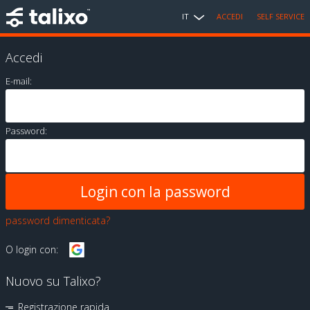
IT
ACCEDI
SELF SERVICE
Accedi
E-mail:
Password:
password dimenticata?
O login con:
Nuovo su Talixo?
Registrazione rapida