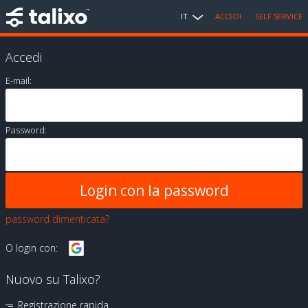
IT
ACCEDI
SELF SERVICE
Accedi
E-mail:
Password:
password dimenticata?
O login con:
Nuovo su Talixo?
Registrazione rapida