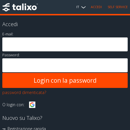
IT
ACCEDI
SELF SERVICE
Accedi
E-mail:
Password:
password dimenticata?
O login con:
Nuovo su Talixo?
Registrazione rapida