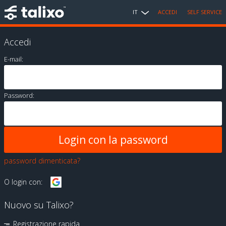
IT
ACCEDI
SELF SERVICE
Accedi
E-mail:
Password:
password dimenticata?
O login con:
Nuovo su Talixo?
Registrazione rapida