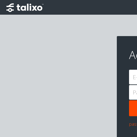
A
E
P
pas