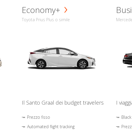
Economy+
Busi
Toyota Prius Plus o simile
Mercede
Il Santo Graal dei budget travelers
I viagg
Prezzo fisso
Black
Automated flight tracking
Prezz