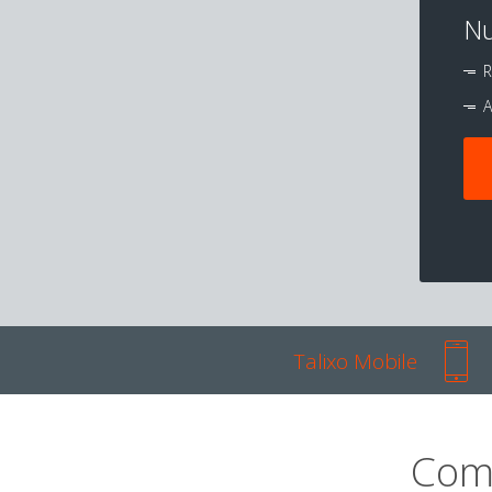
Nu
R
A
Talixo Mobile
Com