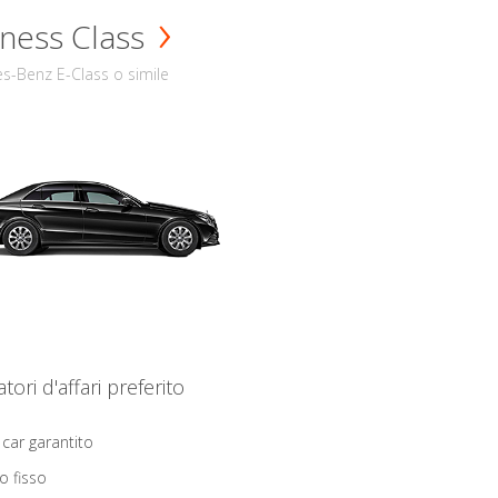
ness Class
s-Benz E-Class o simile
iatori d'affari preferito
 car garantito
o fisso