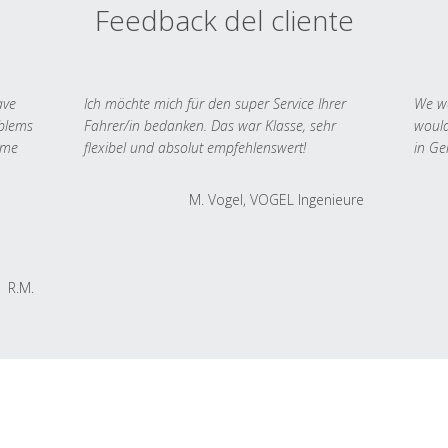
Feedback del cliente
ave
Ich möchte mich für den super Service Ihrer
We we
oblems
Fahrer/in bedanken. Das war Klasse, sehr
would
 me
flexibel und absolut empfehlenswert!
in Ge
M. Vogel, VOGEL Ingenieure
R.M.