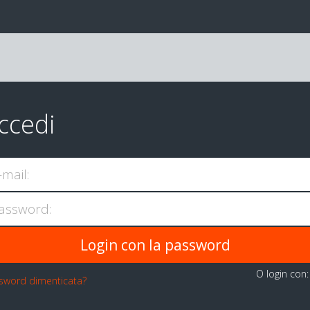
ccedi
-mail:
assword:
O login con
sword dimenticata?