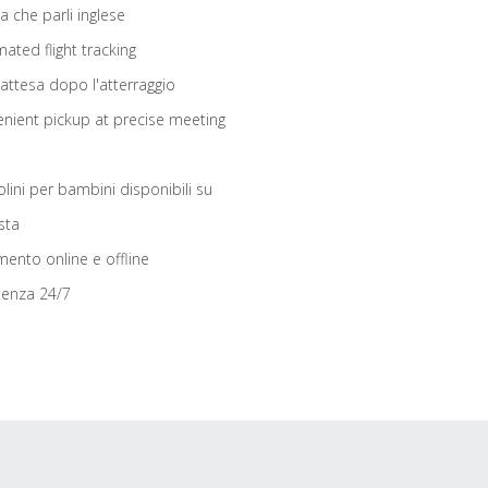
ta che parli inglese
ated flight tracking
 attesa dopo l'atterraggio
nient pickup at precise meeting
olini per bambini disponibili su
sta
ento online e offline
tenza 24/7