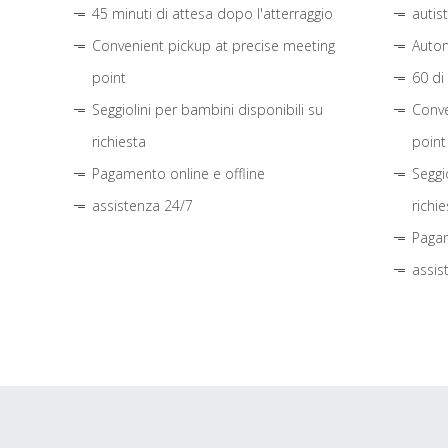
45 minuti di attesa dopo l'atterraggio
autis
Convenient pickup at precise meeting
Autom
point
60 di
Seggiolini per bambini disponibili su
Conve
richiesta
point
Pagamento online e offline
Seggi
assistenza 24/7
richie
Pagam
assis