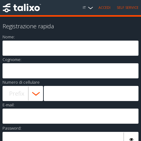
IT
ACCEDI
SELF SERVICE
Registrazione rapida
Nome:
Cognome:
Numero di cellulare
E-mail:
Password: