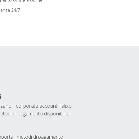
ento online e offline
tenza 24/7
i
ilizzano il corporate account Talixo
etodi di pagamento disponibili ai
upporta i metodi di pagamento