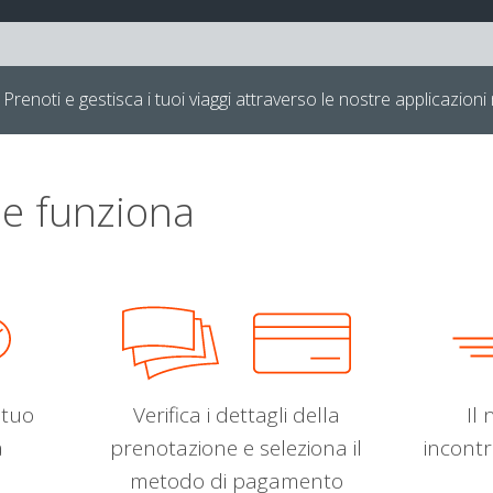
Prenoti e gestisca i tuoi viaggi attraverso le nostre applicazioni 
e funziona
l tuo
Verifica i dettagli della
Il 
a
prenotazione e seleziona il
incontr
metodo di pagamento