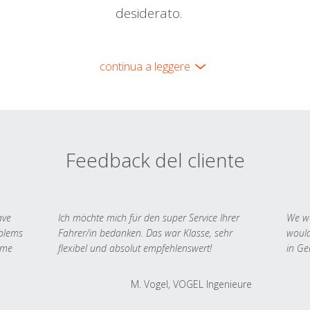
desiderato.
continua a leggere
Feedback del cliente
ave
Ich möchte mich für den super Service Ihrer
We we
oblems
Fahrer/in bedanken. Das war Klasse, sehr
would
 me
flexibel und absolut empfehlenswert!
in Ge
M. Vogel, VOGEL Ingenieure