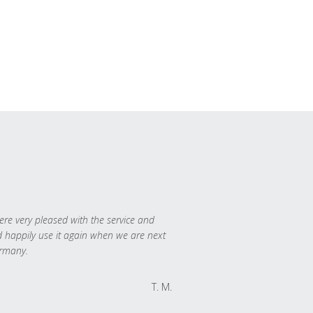
re very pleased with the service and
 happily use it again when we are next
rmany.
T. M.