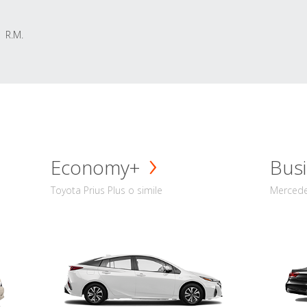
R.M.
Economy+
Busi
Toyota Prius Plus o simile
Mercede