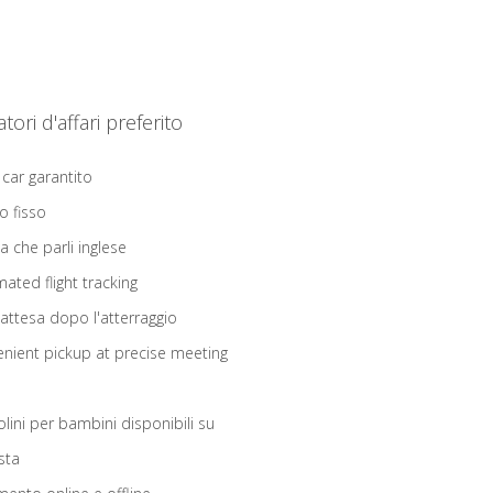
iatori d'affari preferito
 car garantito
o fisso
ta che parli inglese
ated flight tracking
 attesa dopo l'atterraggio
nient pickup at precise meeting
olini per bambini disponibili su
sta