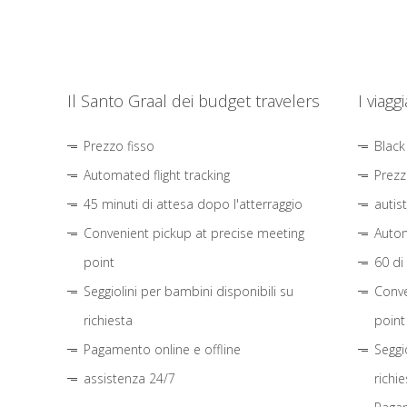
Il Santo Graal dei budget travelers
I viagg
Prezzo fisso
Black
Automated flight tracking
Prezz
45 minuti di attesa dopo l'atterraggio
autis
Convenient pickup at precise meeting
Autom
point
60 di
Seggiolini per bambini disponibili su
Conve
richiesta
point
Pagamento online e offline
Seggi
assistenza 24/7
richie