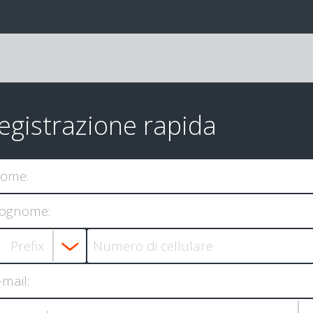
egistrazione rapida
ome:
ognome:
-mail: