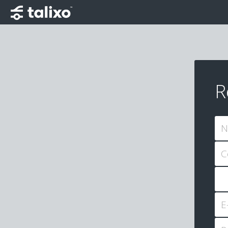
R
N
C
E