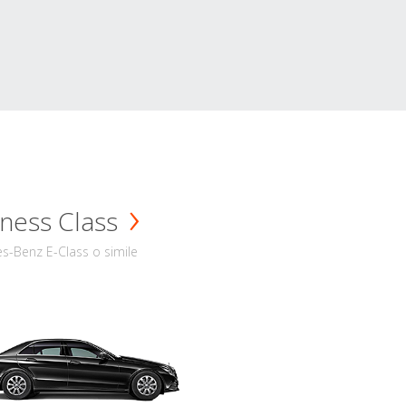
ness Class
s-Benz E-Class o simile