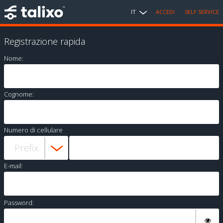
IT
ACCEDI
SELF SERVICE
Registrazione rapida
Nome:
Cognome:
Numero di cellulare
E-mail:
Password: