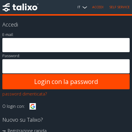
IT
ACCEDI
SELF SERVICE
Accedi
E-mail:
Password:
password dimenticata?
O login con:
Nuovo su Talixo?
Registrazione rapida