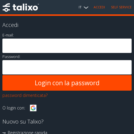
IT
ACCEDI
SELF SERVICE
Accedi
E-mail:
Password:
password dimenticata?
O login con:
Nuovo su Talixo?
Registrazione rapida