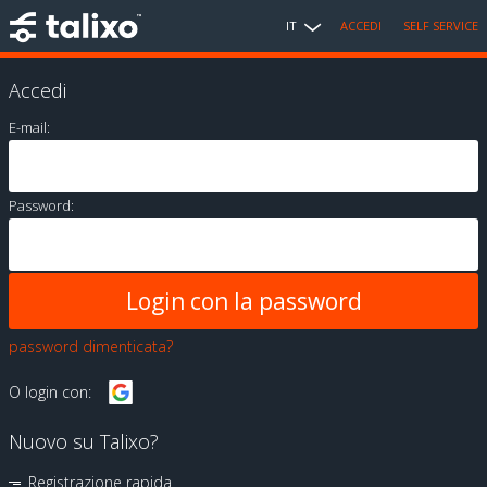
IT
ACCEDI
SELF SERVICE
Accedi
E-mail:
Password:
password dimenticata?
O login con:
Nuovo su Talixo?
Registrazione rapida